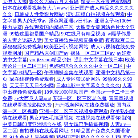
天做天天摸
|
鲁久久无码五月天有码
|
精品一区在线观看网站
|
日本在线观看视频黄大片www
|
亚洲国产成人精品久久久久久
久久
|
日韩成人性爱影片网站
|
清纯国模自拍视频在线观看
|
中
文字幕男人的天堂av
|
淫色网亚洲av日韩av
|
亚洲女子4x100米
接力决赛
|
在线观看国内精品三区
|
大胸美女黄网站色片大全亚
洲
|
99热这里都是国产精品
|
99在线只有精品视频
|
w隔壁邻居
的人妻之诱惑人妻
|
美女直播软件视频直播免费
|
夜夜躁爽日日
躁狠狠躁免费视频
|
欧美亚洲污视频网站
|
成人污视频在线免费
观看网址
|
国产精品原创国产av
|
裸体一区二区三区av
|
av好看
的中文字幕
|
youjizzcom精品少妇
|
强乱中文字幕在线日本
|
欧美
理论片一区二区三区
|
色婷婷综合久久久久中文一区二区
|
中
文字幕99精品一区
|
午夜蝴蝶全集在线观看
|
亚洲中文精品第一
页
|
hd在线视频免费观看
|
成人专区禁18处网站
|
99热99久久99
热
|
天天干天天日少妇网
|
日本电影中文字幕久久久久久
|
人妻
中出视频免费观看
|
18免费1000视频国产
|
全国av一卡二卡三卡
免费
|
av大西瓜人妻pro
|
无码一区二区三区老色鬼
|
青青草视频
在线观看播放影院免费
|
污污视频网站在线免费播放
|
国内亚
洲一区二区视频
|
亚洲一区二区三区视频免费观看
|
欧美熟妇激
情在线观看
|
男女鸡巴毛搞逼视频
|
在线视频在线观看你懂的
|
中美日韩印度亚洲综合在线
|
男女鸡巴毛搞逼视频
|
人妻a v一
区二区
|
自拍视频在线观看网址
|
91精品国产免费久久国语蜜
臀
|
91九色成人原创视频
|
精品国产乱码久久久久久人精
|
美女