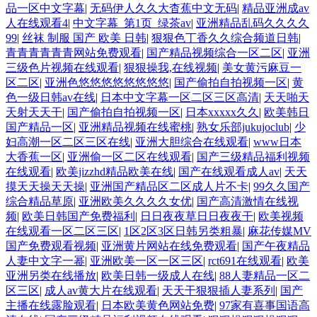
品一区中文字幕
|
无码伊人久久大杳蕉中文无码
|
精品亚洲成av
人在线观看4
|
中文字幕_第1页_绿茶av
|
亚洲精品乱码久久久久
99
|
丝袜 制服 国产 欧美 日韩
|
狠狠色丁香久久综合频道日韩
|
青青青青青青网站免费观看
|
国产精品视频综合一区二区
|
亚洲
三级色片视频在线观看
|
狠狠操我,在线视频
|
美女黄污麻豆一
区二区
|
亚洲色悠悠悠悠悠悠悠悠
|
国产偷拍自拍视频一区
|
黄
色一级日韩av在线
|
日本中文字幕一区二区三区高清
|
天天啪天
天射天天干
|
国产偷拍自拍视频一区
|
日本xxxxx久久
|
欧美韩日
国产精品一区
|
亚洲精品视频在线蜜桃
|
熟女乐部jukujoclub
|
少
妇高潮一区二区三区在线
|
亚洲大胆综合在线观看
|
www日本
大香蕉一区
|
亚洲偷一区二区在线观看
|
国产三级精品福利视频
在线观看
|
欧美jizzhd精品欧美在线
|
国产在线观看成人av
|
天天
摸天天操天天操
|
亚洲国产精品区二区成人片不卡
|
99久久国产
综合精品草原
|
亚洲欧美久久久久女优
|
国产高清激情在线视
频
|
欧美日韩国产免费福利
|
日日夜夜草日日夜夜干
|
欧美视频
在线观看一区二区三区
|
1区2区3区日韩另类粗暴
|
麻花传媒MV
国产免费观看视频
|
亚洲黄片网站在线免费观看
|
国产午夜精品
人妻中文字一幂
|
亚洲欧美一区一区三区
|
rct691在线观看
|
欧美
亚洲另类在线播放
|
欧美日韩一级成人在线
|
88人妻精品一区二
区三区
|
成人av黄大片在线观看
|
天天干狠狠插人妻系列
|
国产
主播在线露脸观看
|
日本欧美黄色网站免费
|
97家有喜事国语高