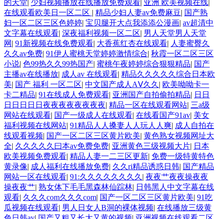
的天堂
|
少妇视频播放在线播放免费观看
|
亚洲 欧美视频在线
|
在线观看欧美日一区二区
|
精品少妇人妻av免费麻豆
|
国产熟
妇一区二区三区色婷婷
|
宝贝腿开大点我添添公漫画
|
av超清中
文字幕在线观看
|
深夜福利视频一区二区
|
男人天堂男人天堂
网
|
91新视频在线免费观看
|
大香蕉红杏在线观看
|
人妻蜜臀久
久久av免费
|
91伊人蜜桃天堂婷婷激情综合
|
秋霞一区二区三区
小说
|
色99热久久99热国产
|
蜜桃午夜婷婷综合狠狠精品
|
国产
主播av在线播放
|
成人av 在线观看
|
精品久久久久久综合日本欧
美
|
国产 福利 一区二区
|
中文国产成人AⅤ久久
|
欧美呦呦卡一
卡二精品
|
91在线成人免费观看
|
亚洲国产自拍偷拍精品
|
日日
日日日日日夜夜夜夜夜夜夜夜
|
精品一区在线观看网站
|
三a级
网站在线观看
|
国产一级成人在线观看
|
在线看国产91av
|
美女
福利视频在线网站
|
91精品人人搡妻人人玩人人爽
|
成人自拍在
线观看视频
|
国产一区二区三区黄片欧美
|
黄色熟女视频网址大
全
|
久久久久久曰本av免费免费
|
亚洲黄色三级视频大片
|
日本
欧美视频免费观看
|
精品人妻一二三区更新
|
免费一级特黄特色
黄录像
|
成人福利在线播放免费
|
久久ri精品诱惑日韩
|
国产精品
网站一区在线观看
|
91:久久久久久久久久
|
夜夜艹夜夜操夜夜
操夜夜艹
|
熟女体下毛毛黑森林仙踪林
|
日韩黑人中文字幕在线
观看
|
久久久com久久久com
|
国产一区二区三区黄片欧美
|
91吃
瓜视频在线观看
|
男人日女人B洞的裸体视频
|
在线播放三级黄
色日韩av
|
国产又粗又长大又黄的视频
|
亚洲视频在线观看二区