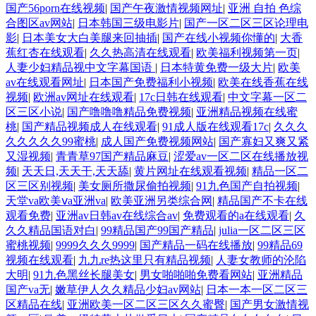
国产56porn在线视频
|
国产午夜激情视频网址
|
亚洲 自拍 色综
合图区av网站
|
日本韩国三级电影片
|
国产一区二区三区论理电
影
|
日本美女大白美腿来回抽插
|
国产在线小视频你懂的
|
大香
蕉红杏在线观看
|
久久热高清在线观看
|
欧美福利视频第一页
|
人妻少妇精品视中文字幕国语
|
日本特黄免费一级大片
|
欧美
av在线观看网址
|
日本国产免费福利小视频
|
欧美在线香蕉在线
视频
|
欧洲av网址在线观看
|
17c日韩在线观看
|
中文字幕一区二
区三区小说
|
国产噜噜噜精品免费视频
|
亚洲精品视频在线蜜
桃
|
国产精品视频成人在线观看
|
91成人版在线观看17c
|
久久久
久久久久久99蜜桃
|
成人国产免费视频网站
|
国产寡妇又爽又紧
又湿视频
|
青青草97国产精品麻豆
|
涩爱av一区二区在线播放视
频
|
天天日,天天干,天天舔
|
黄片网址在线观看视频
|
精品一区二
区三区别视频
|
美女厕所撒尿偷拍视频
|
91九色国产自拍视频
|
天堂va欧美ⅴa亚洲va
|
欧美亚洲另类综合网
|
精品国产不卡在线
观看免费
|
亚洲av日韩av在线综合av
|
免费观看的a在线观看
|
久
久久精品国语对白
|
99精品国产99国产精品
|
julia一区二区三区
蜜桃视频
|
9999久久久9999
|
国产精品一码在线播放
|
99精品69
视频在线观看
|
九九re热这里只有精品视频
|
人妻女教师的沦陷
大明
|
91九色黑丝长腿美女
|
男女啪啪啪免费看网站
|
亚洲精品
国产va无
|
嫩草伊人久久精品少妇av网站
|
日本一本一区二区三
区精品在线
|
亚洲欧美一区二区三区久久蜜臀
|
国产男女激情视