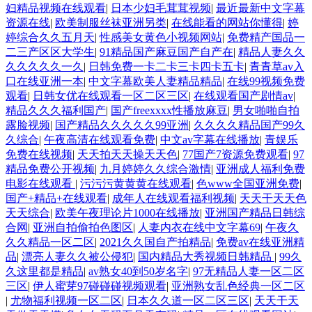
妇精品视频在线观看
|
日本少妇毛茸茸视频
|
最近最新中文字幕
资源在线
|
欧美制服丝袜亚洲另类
|
在线能看的网站你懂得
|
婷
婷综合久久五月天
|
性感美女黄色小视频网站
|
免费精产国品一
二三产区区大学生
|
91精品国产麻豆国产自产在
|
精品人妻久久
久久久久久一久
|
日韩免费一卡二卡三卡四卡五卡
|
青青草av入
口在线亚洲一本
|
中文字幕欧美人妻精品精品
|
在线99视频免费
观看
|
日韩女优在线观看一区二区三区
|
在线观看国产剧情av
|
精品久久久福利国产
|
国产freexxxx性播放麻豆
|
男女啪啪自拍
露脸视频
|
国产精品久久久久久99亚洲
|
久久久久精品国产99久
久综合
|
午夜高清在线观看免费
|
中文av字幕在线播放
|
青娱乐
免费在线视频
|
天天拍天天操天天色
|
77国产7资源免费观看
|
97
精品免费公开视频
|
九月婷婷久久综合激情
|
亚洲成人福利免费
电影在线观看
|
污污污黄黄黄在线观看
|
色www全国亚洲免费
|
国产+精品+在线观看
|
成年人在线观看福利视频
|
天天干天天色
天天综合
|
欧美午夜理论片1000在线播放
|
亚洲国产精品日韩综
合网
|
亚洲自拍偷拍色图区
|
人妻内衣在线中文字幕69
|
午夜久
久久精品一区二区
|
2021久久国自产拍精品
|
免费av在线亚洲精
品
|
漂亮人妻久久被公侵犯
|
国内精品大秀视频日韩精品
|
99久
久这里都是精品
|
av熟女40到50岁名字
|
97无精品人妻一区二区
三区
|
伊人蜜芽97碰碰碰视频观看
|
亚洲熟女乱色经典一区二区
|
尤物福利视频一区二区
|
日本久久道一区二区三区
|
天天干天