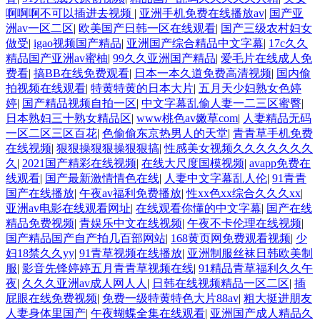
啊啊啊不可以插进去视频
|
亚洲手机免费在线播放av
|
国产亚
洲av一区二区
|
欧美国产日韩一区在线观看
|
国产三级农村妇女
做受
|
igao视频国产精品
|
亚洲国产综合精品中文字幕
|
17c久久
精品国产亚洲av蜜柚
|
99久久亚洲国产精品
|
爱毛片在线成人免
费看
|
搞BB在线免费观看
|
日本一本久道免费高清视频
|
国内偷
拍视频在线观看
|
特黄特黄的日本大片
|
五月天少妇熟女色婷
婷
|
国产精品视频自拍一区
|
中文字幕乱偷人妻一二三区蜜臀
|
日本熟妇三十熟女精品区
|
www桃色av嫩草com
|
人妻精品无码
一区二区三区百花
|
色偷偷东京热男人的天堂
|
青青草手机免费
在线视频
|
狠狠操狠狠操狠狠搞
|
性感美女视频久久久久久久久
久
|
2021国产精彩在线视频
|
在线大尺度国模视频
|
avapp免费在
线观看
|
国产最新激情情色在线
|
人妻中文字幕乱人伦
|
91青青
国产在线播放
|
午夜av福利免费播放
|
性xx色xx综合久久久xx
|
亚洲av电影在线观看网址
|
在线观看你懂的中文字幕
|
国产在线
精品免费视频
|
青娱乐中文在线视频
|
午夜不卡伦理在线视频
|
国产精品国产自产拍几百部网站
|
168黄页网免费观看视频
|
少
妇18禁久久yy
|
91青草视频在线播放
|
亚洲制服丝袜日韩欧美制
服
|
影音先锋婷婷五月青青草视频在线
|
91精品青草福利久久午
夜
|
久久久亚洲av成人网人人
|
日韩在线视频精品一区二区
|
插
屁眼在线免费视频
|
免费一级特黄特色大片88av
|
粗大挺进朋友
人妻身体里国产
|
午夜蝴蝶全集在线观看
|
亚洲国产成人精品久