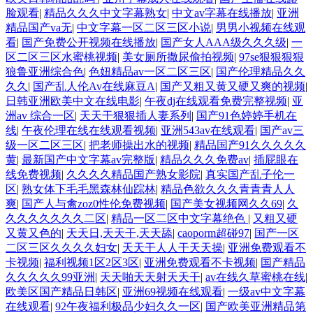
脸观看
|
精品久久久中文字幕熟女
|
中文av字幕在线播放
|
亚洲
精品国产va无
|
中文字幕一区二区三区小说
|
男男小视频在线观
看
|
国产免费公开视频在线播放
|
国产女人AAA级久久久级
|
一
区二区三区水蜜桃视频
|
美女厕所撒尿偷拍视频
|
97se狠狠狠狠
狼鲁亚洲综合色
|
色妞精品av一区二区三区
|
国产伦理精品久久
久久
|
国产乱人伦Av在线麻豆A
|
国产又粗又黄又硬又爽的视频
|
日韩亚洲欧美中文在线电影
|
午夜dj在线观看免费完整视频
|
亚
洲av 综合一区
|
天天干狠狠插人妻系列
|
国产91色婷婷手机在
线
|
午夜伦理在线在线观看视频
|
亚洲543av在线观看
|
国产av三
级一区二区三区
|
把老师操出水的视频
|
精品国产91久久久久久
黄
|
最新国产中文字幕av完整版
|
精品久久久免费av
|
插屁眼在
线免费视频
|
久久久久精品国产熟女影院
|
真实国产乱子伦一
区
|
熟女体下毛毛黑森林仙踪林
|
精品色欲久久久青青青人人
爽
|
国产人与禽zoz0性伦免费视频
|
国产美女视频网久久69
|
久
久久久久久久久二区
|
精品一区二区中文字幕绝色
|
又粗又硬
又黄又色的
|
天天日,天天干,天天舔
|
caoporm超碰97
|
国产一区
二区三区久久久久妇女
|
天天干人人干天天操
|
亚洲免费观看不
卡视频
|
福利视频1区2区3区
|
亚洲免费观看不卡视频
|
国产精品
久久久久久99亚洲
|
天天啪天天射天天干
|
av在线久草蜜桃在线
|
欧美区国产精品日韩区
|
亚洲69视频在线观看
|
一级av中文字幕
在线观看
|
92午夜福利极品少妇久久一区
|
国产欧美亚洲精品第