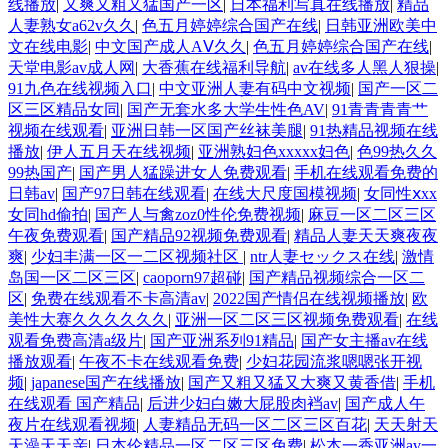
线播放
|
又爽又粗又猛国产一区
|
日本福利写真在线播放
|
精品
人妻熟女a62v久久
|
色五月婷婷综合国产在线
|
日韩亚洲欧美中
文在线电影
|
中文国产成人AⅤ久久
|
色五月婷婷综合国产在线
|
天堂电影av成人网
|
大香蕉在线福利导航
|
av在线多人黑人狠操
|
91九色在线视频入口
|
中文亚洲人妻有码中文视频
|
国产一区二
区三区精品女同
|
国产无套水多大学生性色AV
|
91青青青青艹
视频在线观看
|
亚洲日韩一区国产丝袜美腿
|
91热精品视频在线
播放
|
伊人五月天在线视频
|
亚洲熟妇色xxxxx妇色
|
色99热久久
99热国产
|
国产男人猛躁进女人免费观看
|
手机在线观看免费的
日韩av
|
国产97日韩在线观看
|
在线大尺度国模视频
|
女同性ⅹxx
女同hd偷拍
|
国产人与禽zoz0性伦免费视频
|
麻豆一区二区三区
午夜免费观看
|
国产精品92视频免费观看
|
精品人妻天天爽夜夜
爽
|
少妇丰满一区一二区视频社区
|
ntr人妻セックス在线
|
激情
岛国一区二区三区
|
caoporn97超碰
|
国产精品视频综合一区二
区
|
免费在线观看不卡高清av
|
2022国产情侣在线视频播放
|
欧
美性大赛久久久久久久
|
亚洲一区二区三区视频免费观看
|
在线
观看免费高清a级片
|
国产亚洲系列91精品
|
国产女主播av在线
播放观看
|
午夜不卡在线观看免费
|
少妇花园流浆嗯嗯张开视
频
|
japanese国产在线播放
|
国产又粗又猛又大爽又黄香借
|
手机
在线观看 国产精品
|
后进少妇白嫩大屁股肉裆av
|
国产成人午
夜片在线观看视频
|
人妻精品无码一区二区三区百花
|
天天射天
天澡天天亲
|
日本伦精品一区二区三区免费
|
松本一香亚洲av一