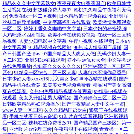
精品久久久中文字幕熟女
|
夜夜夜夜大91香蕉国产
|
欧美日韩性
生活视频在线
|
超级碰免费人妻97
|
蜜桃久久精品午夜福利无码
av
|
免费在线一区二区视频
|
日本精品第一视频在线
|
亚洲制服
丝袜日韩欧美制服
|
中文字幕福利在线观看
|
欧美激情免费观看
一区二区
|
婷婷丁香久久啪啪中文字幕
|
日本少妇的秘密视频
|
大鸡吧淫水四射视频
|
欧美不卡在线免费视频
|
在线一区三区精
品视频
|
人妻少妇电影中文字幕
|
午夜小视频 在线观看
|
日本a v
中文字幕网
|
91精品视频在线网站
|
96热成人精品国产超碰
|
国
产日韩国产激情av
|
97国产精品人人爽人人做
|
无码少妇人妻一
区二区3D
|
亚洲543av在线观看
|
娇小型av优女大全
|
中文字幕av
在线免费播放
|
少妇高久久久久久久久
|
亚洲av高清一区二区三
区色
|
91精品一区综合二区三区人妻
|
人妻欲求不满作品番号
|
日本少妇人妻xxxxx16
|
后入美女少妇呻吟吞精在线观看
|
国产
精品手机在线看黄
|
欧美美女色视频免费看
|
精品国产美女高潮
爽在线观看
|
久热99免费精品视频在线观看
|
99精品69视频在
线观看
|
美女叉开腿让男人桶视频
|
国产婷婷色三区二区一区
|
日韩欧美精品熟妇视频播放
|
国产午夜精品人妻中文字一幂
|
www人妻一区二区
|
久久久精品国语对白
|
狠狠干在线视频观
看
|
手机在线看日韩av资源
|
91制片在线观看视频
|
亚洲影视精
品一区二区
|
视频在线免费播放91
|
国产精品国产三级区别第一
集
|
亚洲图片av伦理三级
|
午夜狠狠干在线视频
|
青青操一区二