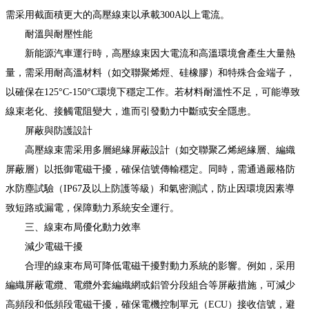
需采用截面積更大的高壓線束以承載300A以上電流。
耐溫與耐壓性能
新能源汽車運行時，高壓線束因大電流和高溫環境會產生大量熱
量，需采用耐高溫材料（如交聯聚烯烴、硅橡膠）和特殊合金端子，
以確保在125°C-150°C環境下穩定工作。若材料耐溫性不足，可能導致
線束老化、接觸電阻變大，進而引發動力中斷或安全隱患。
屏蔽與防護設計
高壓線束需采用多層絕緣屏蔽設計（如交聯聚乙烯絕緣層、編織
屏蔽層）以抵御電磁干擾，確保信號傳輸穩定。同時，需通過嚴格防
水防塵試驗（IP67及以上防護等級）和氣密測試，防止因環境因素導
致短路或漏電，保障動力系統安全運行。
三、線束布局優化動力效率
減少電磁干擾
合理的線束布局可降低電磁干擾對動力系統的影響。例如，采用
編織屏蔽電纜、電纜外套編織網或鋁管分段組合等屏蔽措施，可減少
高頻段和低頻段電磁干擾，確保電機控制單元（ECU）接收信號，避