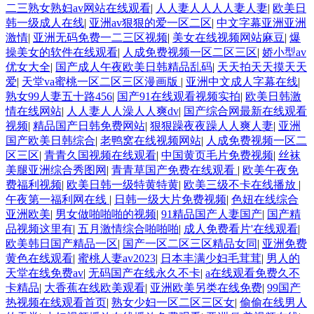
二三熟女熟妇av网站在线观看
|
人人妻人人人人妻人妻
|
欧美日
韩一级成人在线
|
亚洲av狠狠的爱一区二区
|
中文字幕亚洲亚洲
激情
|
亚洲无码免费一二三区视频
|
美女在线视频网站麻豆
|
爆
操美女的软件在线观看
|
人成免费视频一区二区三区
|
娇小型av
优女大全
|
国产成人午夜欧美日韩精品乱码
|
天天拍天天摸天天
爱
|
天堂va蜜桃一区二区三区漫画版
|
亚洲中文成人字幕在线
|
熟女99人妻五十路456
|
国产91在线观看视频实拍
|
欧美日韩激
情在线网站
|
人人妻人人澡人人爽dv
|
国产综合网最新在线观看
视频
|
精品国产日韩免费网站
|
狠狠躁夜夜躁人人爽人妻
|
亚洲
国产欧美日韩综合
|
老鸭窝在线视频网站
|
人成免费视频一区二
区三区
|
青青久国视频在线观看
|
中国黄页毛片免费视频
|
丝袜
美腿亚洲综合秀图网
|
青青草国产免费在线观看
|
欧美午夜免
费福利视频
|
欧美日韩一级特黄特黄
|
欧美三级不卡在线播放
|
午夜第一福利网在线
|
日韩一级大片免费视频
|
色妞在线综合
亚洲欧美
|
男女做啪啪啪的视频
|
91精品国产人妻国产
|
国产精
品视频这里有
|
五月激情综合啪啪啪
|
成人免费看片'在线观看
|
欧美韩日国产精品一区
|
国产一区二区三区精品女同
|
亚洲免费
黄色在线观看
|
蜜桃人妻av2023
|
日本丰满少妇毛茸茸
|
男人的
天堂在线免费av
|
无码国产在线永久不卡
|
a在线观看免费久不
卡精品
|
大香蕉在线欧美观看
|
亚洲欧美另类在线免费
|
99国产
热视频在线观看首页
|
熟女少妇一区二区三区女
|
偷偷在线男人