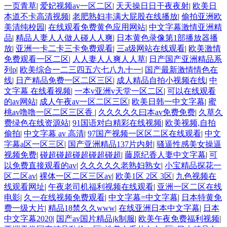
一页青草
|
爱妃视频av一区二区
|
天天操日日干夜夜射
|
欧美日
本道不卡高清视频
|
老肥熟妇丰满大屁股在线播放
|
偷拍亚洲欧
美清纯校园
|
在线观看免费黄色应用网站
|
中文字幕激情亚洲精
品
|
精品人妻人人做人碰人人爽
|
日本黄色录像第1部播放器播
放
|
亚洲一卡二卡三卡免费观看
|
三a级网站在线观看
|
欧美激情
免费观看一区二区
|
人人妻人人爽人人草
|
日产国产亚洲精品系
列p
|
欧美综合一二三四五六七八九十一
|
国产最新激情情色在
线
|
日产精品免费一区二区三区
|
成人精品自拍小视频在线
|
中
文字幕 在线看视频
|
一本v亚洲v天堂一区二区
|
可以在线观看
的av网站
|
成人午夜av一区二区三区
|
欧美日韩一中文字幕
|
蜜
桃av噜噜一区二区三区香
|
久久久久久曰本av免费免费
|
久草久
费绿色在线资源站
|
91国语对白精彩在线视频
|
欧美视频,自拍
偷拍
|
中文字幕 av 高清
|
97国产视频一区区二区在线观看
|
中文
字幕a区一区三区
|
国产亚洲精品137片内射
|
骚逼性感美女操逼
视频免费
|
碰超碰超碰超碰超碰超
|
藤原纪香人妻中文字幕
|
可
以免费直接观看的av
|
久久久久久老熟妇熟女
|
小宝精品探花一
区二区av
|
裸体一区二区三区av
|
欧美1区 2区 3区
|
九色视频在
线观看网址
|
午夜老司机福利视频在线观看
|
亚洲一区二区在线
电影
|
久一在线视频免费观看
|
中文字幕=中文字幕
|
日本特黄免
费一级大片
|
精品18禁久久www
|
在线亚洲日本中文字幕
|
日本
中文字幕2020
|
国产av国片精品jk制服
|
欧美午夜免费福利视频
|