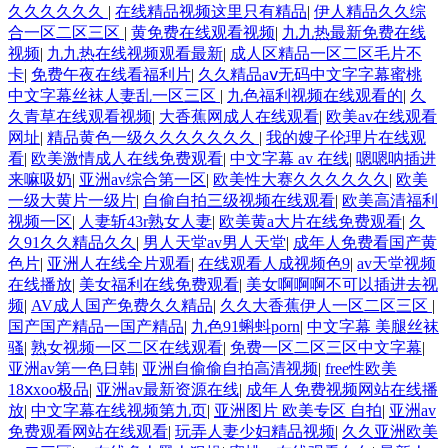
久久久久久久
|
在线精品视频这里只有精品
|
伊人精品久久综
合一区二区三区
|
黄免费在线观看视频
|
九九热最新免费在线
视频
|
九九热在线视频观看最新
|
成人区精品一区二区毛片不
卡
|
免费午夜在线看福利片
|
久久精品aⅴ无码中文字字幕蜜桃
中文字幕丝袜人妻乱一区三区
|
九色福利视频在线观看的
|
久
久青草在线观看视频
|
大香蕉网成人在线观看
|
欧美av在线观看
网址
|
精品黄色一级久久久久久久久
|
我的嫂子伦理片在线观
看
|
欧美激情成人在线免费观看
|
中文字幕 av 在线
|
嗯嗯呐插进
来嘛吸奶
|
亚洲av综合第一区
|
欧美性大赛久久久久久久
|
欧美
一级大黄片一级片
|
自偷自拍三级视频在线观看
|
欧美高清福利
视频一区
|
人妻斩43r熟女人妻
|
欧美黄a大片在线免费观看
|
久
久91久久精品久久
|
男人天堂av男人天堂
|
成年人免费看国产黄
色片
|
亚洲人在线全片观看
|
在线观看人成视频色9
|
av天堂视频
在线播放
|
美女福利在线免费观看
|
美女啊啊啊不可以插进去视
频
|
AV成人国产免费久久精品
|
久久大香蕉伊人一区二区三区
|
国产国产精品一国产精品
|
九色91蝌蚪porn
|
中文字幕 美腿丝袜
骚
|
熟女视频一区二区在线观看
|
免费一区二区三区中文字幕
|
亚洲av第一色日韩
|
亚洲自偷偷自拍高清视频
|
free性欧美
18ⅹxoo极品
|
亚洲av最新资源在线
|
成年人免费视频网站在线播
放
|
中文字幕在线视频第九页
|
亚洲图片 欧美专区 自拍
|
亚洲av
免费观看网站在线观看
|
玩弄人妻少妇精品视频
|
久久亚洲欧美