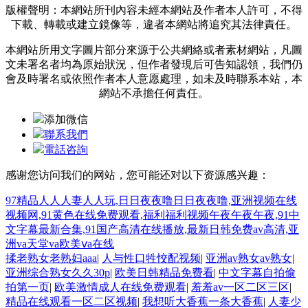
版權聲明：本網站所刊內容未經本網站及作者本人許可，不得
下載、轉載或建立鏡像等，違者本網站將追究其法律責任。
本網站所用文字圖片部分來源于公共網絡或者素材網站，凡圖
文未署名者均為原始狀況，但作者發現后可告知認領，我們仍
會及時署名或依照作者本人意愿處理，如未及時聯系本站，本
網站不承擔任何責任。
添加微信
聯系我們
電話咨詢
感谢您访问我们的网站，您可能还对以下资源感兴趣：
97精品人人人妻人人玩,日日夜夜噜日日夜夜噜,亚洲视频在线
视频网,91黄色在线免费观看,福利福利视频午夜午夜午夜,91中
文字幕最新合集,91国产高清在线播放,最新日韩免费av高清,亚
洲va天堂va欧美ⅴa在线
揉老熟女老熟妇aaa
|
人与性口牲恔配视频
|
亚洲av熟女av熟女
|
亚洲综合熟女久久30p
|
欧美日韩精品免费看
|
中文字幕自拍偷
拍第一页
|
欧美激情成人在线免费观看
|
羞羞av一区二区三区
|
精品在线观看一区二区视频
|
我想听大香蕉一条大香蕉
|
人妻少