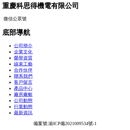
重慶科思得機電有限公司
微信公眾號
底部導航
公司簡介
企業文化
榮譽資質
線束工藝
合作伙伴
聯系我們
客戶留言
產品中心
廠房廠貌
公司動態
行業動態
最新資訊
備案號:
渝ICP備2021009534號-1