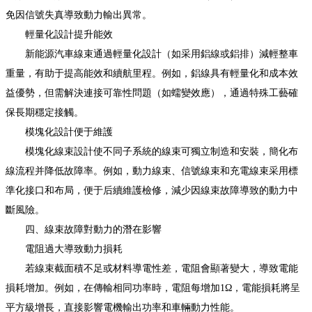
免因信號失真導致動力輸出異常。
輕量化設計提升能效
新能源汽車線束通過輕量化設計（如采用鋁線或鋁排）減輕整車
重量，有助于提高能效和續航里程。例如，鋁線具有輕量化和成本效
益優勢，但需解決連接可靠性問題（如蠕變效應），通過特殊工藝確
保長期穩定接觸。
模塊化設計便于維護
模塊化線束設計使不同子系統的線束可獨立制造和安裝，簡化布
線流程并降低故障率。例如，動力線束、信號線束和充電線束采用標
準化接口和布局，便于后續維護檢修，減少因線束故障導致的動力中
斷風險。
四、線束故障對動力的潛在影響
電阻過大導致動力損耗
若線束截面積不足或材料導電性差，電阻會顯著變大，導致電能
損耗增加。例如，在傳輸相同功率時，電阻每增加1Ω，電能損耗將呈
平方級增長，直接影響電機輸出功率和車輛動力性能。