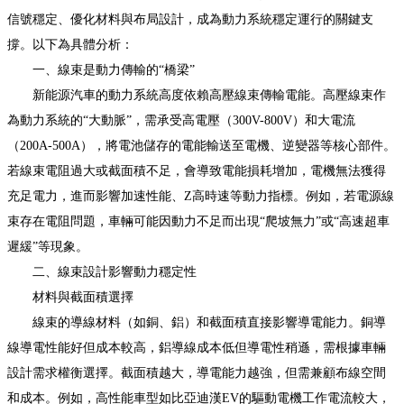
信號穩定、優化材料與布局設計，成為動力系統穩定運行的關鍵支
撐。以下為具體分析：
一、線束是動力傳輸的“橋梁”
新能源汽車的動力系統高度依賴高壓線束傳輸電能。高壓線束作
為動力系統的“大動脈”，需承受高電壓（300V-800V）和大電流
（200A-500A），將電池儲存的電能輸送至電機、逆變器等核心部件。
若線束電阻過大或截面積不足，會導致電能損耗增加，電機無法獲得
充足電力，進而影響加速性能、Z高時速等動力指標。例如，若電源線
束存在電阻問題，車輛可能因動力不足而出現“爬坡無力”或“高速超車
遲緩”等現象。
二、線束設計影響動力穩定性
材料與截面積選擇
線束的導線材料（如銅、鋁）和截面積直接影響導電能力。銅導
線導電性能好但成本較高，鋁導線成本低但導電性稍遜，需根據車輛
設計需求權衡選擇。截面積越大，導電能力越強，但需兼顧布線空間
和成本。例如，高性能車型如比亞迪漢EV的驅動電機工作電流較大，