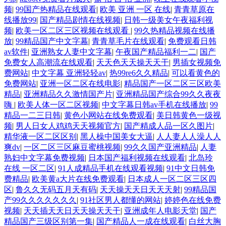
频
|
99国产热精品在线观看
|
欧美 亚洲 一区 在线
|
青青草原在
线播放99
|
国产精品剧情在线视频
|
日韩一级美女午夜福利视
频
|
欧美一区二区三区视频在线观看
|
99久热精品视频在线播
放
|
99精品国产中文字幕
|
青青草毛片在线观看
|
免费观看日韩
av软件
|
亚洲熟女人妻中文字幕
|
午夜国产精品福利一二
|
国产
免费女人高潮流在线观看
|
天天色天天操天天干
|
男插女视频免
费网站
|
中文字幕 亚洲轻轻av
|
热99re6久久精品
|
可以看黄色的
免费网站
|
亚洲一区二区在线电影
|
精品国产一区二区三区欧美
精品
|
亚洲精品久久激情国产片
|
亚洲精品国产综合99久久夜夜
嗨
|
欧美人体一区二区视频
|
中文字幕日韩av手机在线播放
|
99
精品一二三日韩
|
黄色小网站在线免费观看
|
美日韩黄色一级视
频
|
男人日女人鸡鸡天天视频官方
|
国产精成人品一区久图片
|
精华液一区二区区别
|
黑人橾中国美女大逼
|
人人妻人人澡人人
爽dv
|
一区二区三区麻豆蜜桃视频
|
99久久国产亚洲精品
|
人妻
熟妇中文字幕免费视频
|
日本国产福利视频在线观看
|
北岛玲
在线 一区二区
|
91人成精品手机在线观看视频
|
91中文日韩免
费精品
|
欧美黄a大片在线免费观看
|
日本成人一区二区三区四
区
|
鲁久久无码五月天有码
|
天天操天天日天天天射
|
99精品国
产99久久久久久久久
|
91社区男人都懂的网站
|
婷婷色在线免费
视频
|
天天插天天日天天操天天干
|
亚洲成年人电影天堂
|
国产
精品国产三级区别第一集
|
国产精品人一成在线观看
|
白丝大胸