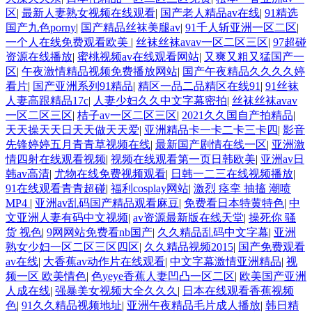
区
|
最新人妻熟女视频在线观看
|
国产老人精品av在线
|
91精选
国产九色porny
|
国产精品丝袜美腿av
|
91千人斩亚洲一区二区
|
一个人在线免费观看欧美
|
丝袜丝袜avav一区二区三区
|
97超碰
资源在线播放
|
蜜桃视频av在线观看网站
|
又爽又粗又猛国产一
区
|
午夜激情精品视频免费播放网站
|
国产午夜精品久久久久婷
看片
|
国产亚洲系列91精品
|
精区一品二品精区在线91
|
91丝袜
人妻高跟精品17c
|
人妻少妇久久中文字幕密拍
|
丝袜丝袜avav
一区二区三区
|
桔子av一区二区三区
|
2021久久国自产拍精品
|
天天操天天日天天做天天爱
|
亚洲精品卡一卡二卡三卡四
|
影音
先锋婷婷五月青青草视频在线
|
最新国产剧情在线一区
|
亚洲激
情四射在线观看视频
|
视频在线观看第一页日韩欧美
|
亚洲av日
韩av高清
|
尤物在线免费视频观看
|
日韩一二三在线视频播放
|
91在线观看青青超碰
|
福利cosplay网站
|
激烈 痉挛 抽搐 潮喷
MP4
|
亚洲av乱码国产精品观看麻豆
|
免费看日本特黄特色
|
中
文亚洲人妻有码中文视频
|
av资源最新版在线天堂
|
操死你 骚
货 视色
|
9网网站免费看nb国产
|
久久精品乱码中文字幕
|
亚洲
熟女少妇一区二区三区四区
|
久久精品视频2015
|
国产免费观看
av在线
|
大香蕉av动作片在线观看
|
中文字幕激情亚洲精品
|
视
频一区 欧美情色
|
色yeye香蕉人妻凹凸一区二区
|
欧美国产亚洲
人成在线
|
强暴美女视频大全久久久
|
日本在线观看香蕉视频
色
|
91久久精品视频地址
|
亚洲午夜精品毛片成人播放
|
韩日精