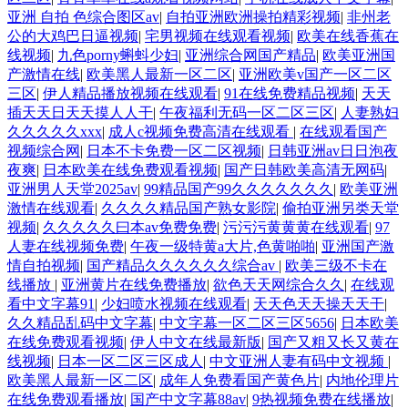
亚洲 自拍 色综合图区av
|
自拍亚洲欧洲操拍精彩视频
|
非州老
公的大鸡巴日逼视频
|
宅男视频在线观看视频
|
欧美在线香蕉在
线视频
|
九色porny蝌蚪少妇
|
亚洲综合网国产精品
|
欧美亚洲国
产激情在线
|
欧美黑人最新一区二区
|
亚洲欧美v国产一区二区
三区
|
伊人精品播放视频在线观看
|
91在线免费精品视频
|
天天
插天天日天天摸人人干
|
午夜福利无码一区二区三区
|
人妻熟妇
久久久久久xxx
|
成人c视频免费高清在线观看
|
在线观看国产
视频综合网
|
日本不卡免费一区二区视频
|
日韩亚洲av日日泡夜
夜爽
|
日本欧美在线免费观看视频
|
国产日韩欧美高清无网码
|
亚洲男人天堂2025av
|
99精品国产99久久久久久久久
|
欧美亚洲
激情在线观看
|
久久久久精品国产熟女影院
|
偷拍亚洲另类天堂
视频
|
久久久久久曰本av免费免费
|
污污污黄黄黄在线观看
|
97
人妻在线视频免费
|
午夜一级特黄a大片,色黄啪啪
|
亚洲国产激
情自拍视频
|
国产精品久久久久久久综合av
|
欧美三级不卡在
线播放
|
亚洲黄片在线免费播放
|
欲色天天网综合久久
|
在线观
看中文字幕91
|
少妇喷水视频在线观看
|
天天色天天操天天干
|
久久精品乱码中文字幕
|
中文字幕一区二区三区5656
|
日本欧美
在线免费观看视频
|
伊人中文在线最新版
|
国产又粗又长又黄在
线视频
|
日本一区二区三区成人
|
中文亚洲人妻有码中文视频
|
欧美黑人最新一区二区
|
成年人免费看国产黄色片
|
内地伦理片
在线免费观看播放
|
国产中文字幕88av
|
9热视频免费在线播放
|