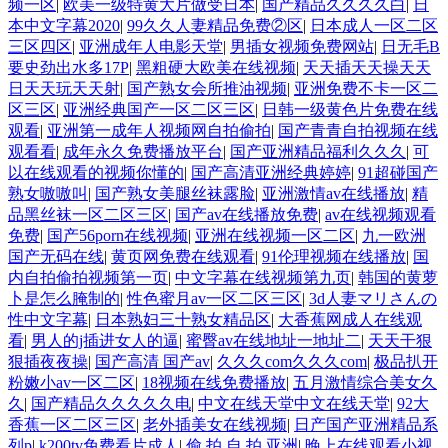
频一区
|
欧美一级特黄大片做受日本
|
国产精品久久久久白
|
日
本中文字幕2020
|
99久久人妻精品免费②区
|
日本成人一区二区
三区四区
|
亚洲成年人电影天堂
|
男插女视频免费网站
|
日无毛B
要史劲出水多17P
|
黑粗硬大欧美在线视频
|
天天插天天操天天
日天天玩天天射
|
国产熟女会所推油视频
|
亚洲免费不卡一区二
区三区
|
亚洲经典国产一区二区三区
|
日韩一级黄色片免费在线
观看
|
亚洲第一成年人视频网自拍偷拍
|
国产青青自拍视频在线
观看看
|
成年永久免费播放平台
|
国产亚洲精品福利久久久
|
可
以在线观看的视频你懂的
|
国产高清亚洲经典婷婷
|
91超碰国产
熟女嗷嗷叫
|
国产熟女美腿丝袜露脸
|
亚洲激情av在线播放
|
精
品黑丝袜一区二区三区
|
国产av在线播放免费
|
av在线视频观看
免费
|
国产56porn在线视频
|
亚洲在线视频一区二区
|
九一欧洲
国产无码在线
|
黄页网免费在线观看
|
91伦理视频在线播放
|
国
内自拍偷拍视频第一页
|
中文字幕在线视频第九页
|
韩国的黄萝
卜是怎么腌制的
|
性色蜜月av一区二区三区
|
3d人妻マリさんの
性中文字幕
|
日本熟妇三十熟女精品区
|
大香蕉网成人在线观
看
|
男人的j插进女人的逼
|
蜜臀av在线地址一地址二
|
天天干狠
狠插夜夜操
|
国产高清 国产av
|
久久久com久久久com
|
极品扒开
粉嫩小av一区二区
|
18视频在线免费播放
|
五月激情综合美女久
久
|
国产精品久久久久久电
|
中文在线天堂中文在线天堂
|
92大
香蕉一区二区三区
|
老外插美女在线视频
|
日产国产亚洲精品系
列p
|
k200tv免费看片成人
|
偷 拍 自 拍 亚洲
|
晚上在线观看小视