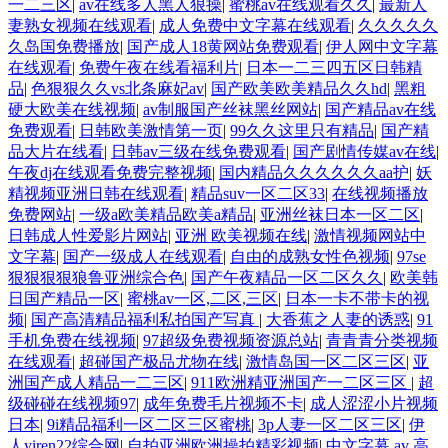
一二三区
|
av在线多人黑人狠操
|
蜜桃av在线观看久久
|
最新人
妻熟女视频在线观看
|
成人免费中文字幕在线观看
|
久久久久久
久岛国免费播放
|
国产成人18黄网站免费观看
|
伊人网中文字幕
在线观看
|
免费午夜在线看福利片
|
日本一二三四五区日韩精
品
|
色狠狠久久vs北条麻妃av
|
国产欧美欧美精品久久hd
|
黑粗
硬大欧美在线视频
|
av制服国产丝袜黑丝网站
|
国产精品av在线
免费观看
|
日韩欧美激情第一页
|
99久久这里只有精品
|
国产精
品大片在线看
|
日韩av三级在线免费观看
|
国产剧情传媒av在线
|
午夜dj在线观看免费完整视频
|
国内精品久久久久久久aa护
|
妖
精视频亚洲日韩在线观看
|
精品suv一区二区33
|
在线视频播放
免费网站
|
一级a欧美精品欧美a精品
|
亚洲丝袜日本一区二区
|
日韩成人性爱影片网站
|
亚洲 欧美视频在线
|
激情视频网站中
文字幕
|
国产一级成人在线观看
|
自由的成熟女性色视频
|
97se
狠狠狠狠狼鲁亚洲综合色
|
国产午夜精品一区二区久久
|
欧美韩
日国产精品一区
|
蜜桃av一区,二区,三区
|
日本一卡不带卡的视
频
|
国产高清精品福利私拍国产写真
|
大香蕉之人妻的诱惑
|
91
手机免费在线视频
|
97超级免费视频资源总站
|
青青青分类视频
在线观看
|
超碰国产极品尤物在线
|
激情岛国一区二区三区
|
亚
洲国产成人精品一二三区
|
911欧洲精亚洲国产一二区三区
|
超
级碰碰在线视频97
|
成年免费毛片视频不卡
|
成人涩涩小片视频
日本
|
9i精品福利一区二区三区蜜桃
|
3p人妻一区二区三区
|
伊
人yiren22综合网
|
自拍亚洲欧洲操拍精彩视频
|
中文字幕 av 高