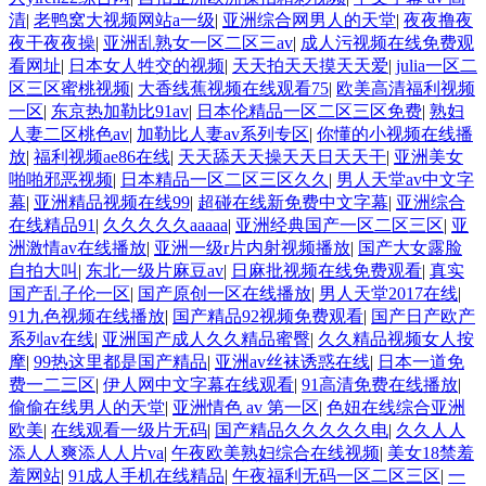
清
|
老鸭窝大视频网站a一级
|
亚洲综合网男人的天堂
|
夜夜撸夜
夜干夜夜操
|
亚洲乱熟女一区二区三av
|
成人污视频在线免费观
看网址
|
日本女人牲交的视频
|
天天拍天天摸天天爱
|
julia一区二
区三区蜜桃视频
|
大香线蕉视频在线观看75
|
欧美高清福利视频
一区
|
东京热加勒比91av
|
日本伦精品一区二区三区免费
|
熟妇
人妻二区桃色av
|
加勒比人妻av系列专区
|
你懂的小视频在线播
放
|
福利视频ae86在线
|
天天舔天天操天天日天天干
|
亚洲美女
啪啪邪恶视频
|
日本精品一区二区三区久久
|
男人天堂av中文字
幕
|
亚洲精品视频在线99
|
超碰在线新免费中文字幕
|
亚洲综合
在线精品91
|
久久久久久aaaaa
|
亚洲经典国产一区二区三区
|
亚
洲激情av在线播放
|
亚洲一级r片内射视频播放
|
国产大女露脸
自拍大叫
|
东北一级片麻豆av
|
日麻批视频在线免费观看
|
真实
国产乱子伦一区
|
国产原创一区在线播放
|
男人天堂2017在线
|
91九色视频在线播放
|
国产精品92视频免费观看
|
国产日产欧产
系列av在线
|
亚洲国产成人久久精品蜜臀
|
久久精品视频女人按
摩
|
99热这里都是国产精品
|
亚洲av丝袜诱惑在线
|
日本一道免
费一二三区
|
伊人网中文字幕在线观看
|
91高清免费在线播放
|
偷偷在线男人的天堂
|
亚洲情色 av 第一区
|
色妞在线综合亚洲
欧美
|
在线观看一级片无码
|
国产精品久久久久久电
|
久久人人
添人人爽添人人片va
|
午夜欧美熟妇综合在线视频
|
美女18禁羞
羞网站
|
91成人手机在线精品
|
午夜福利无码一区二区三区
|
一