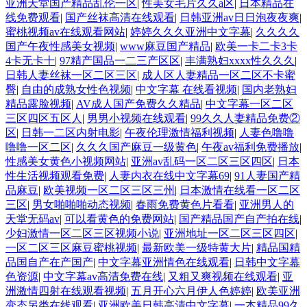
亚洲天堂国产精品乱伦一区
|
性美女毛片久久a区
|
日本精品在
线免费观看
|
国产丝袜高清在线观看
|
日韩亚洲av日日泡夜夜爽
|
蜜桃视频av在线观看网站
|
婷婷久久久亚洲中文字幕
|
久久久久
国产午夜性感美女视频
|
www麻豆国产精品
|
欧美一卡二卡3卡
4卡无卡十
|
97精产国品一二三产区区
|
丰满熟妇xxxx性久久久
|
日韩人妻丝袜一区二区三区
|
成人区人妻精品一区二区不卡蜜
臀
|
自由的成熟女性色视频
|
中文字幕 在线看视频
|
国内老熟妇
精品露脸视频
|
AV成人国产免费久久精品
|
中文字幕一区二区
三区四区五区人
|
男男小视频在线观看
|
99久久人妻精品免费②
区
|
日韩一二区内射电影
|
午夜伦理激情福利视频
|
人妻色噜噜
噜噜一区二区
|
久久久国产麻豆一级黄色
|
午夜av福利免费播放
|
性感美女黄色小视频网站
|
亚洲av乱码一区二区三区四区
|
日本
性生活视频观看免费
|
人妻内衣在线中文字幕69
|
91人妻国产精
品麻豆
|
欧美视频一区二区三区三州
|
日本激情在线看一区二区
三区
|
男女啪啪啪动态视频
|
春雨免费黄色片看看
|
亚洲男人的
天堂无码av
|
可以看黄色的免费网站
|
国产精品国产自产拍在线
|
少妇激情一区二区三区视频小说
|
亚洲地址一区二区三区四区
|
一区二区三区麻豆蜜桃视频
|
最新欧美一级特黄大片
|
精品国精
品国自产在产国产
|
中文字幕亚洲情色在线观看
|
日韩中文字幕
色资源
|
中文字幕av高清免费在线
|
又粗又爽视频在线观看
|
亚
洲激情四射在线观看视频
|
五月开心六月伊人色婷婷
|
欧美亚洲
变态另类在线观看
|
亚洲欧美日韩高清中文字幕
|
一本精品99久