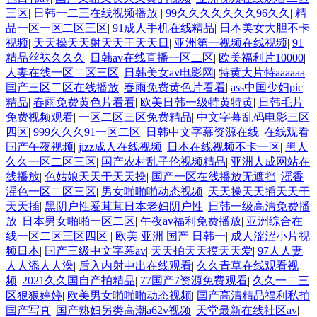
三区
|
日韩一二三在线视频播放
|
99久久久久久久久96久久
|
精
品一区一区二区三区
|
91成人手机在线精品
|
日本美女大胆不卡
视频
|
天天操天天射天天干天天日
|
亚洲第一视频在线视频
|
91
精品丝袜久久久
|
日韩av在线直播一区二区
|
欧美福利片10000
|
人妻在线一区二区三区
|
日韩美女av电影网
|
特黄大片特aaaaaa
|
国产三区二区在线播放
|
春雨免费黄色片看看
|
ass中国少妇pic
精品
|
春雨免费黄色片看看
|
欧美日韩一级特黄特黄
|
日韩毛片
免费视频观看
|
一区二区三区免费精品
|
中文字幕乱码电影三区
四区
|
999久久久91一区二区
|
日韩中文字幕资源在线
|
在线观看
国产午夜视频
|
jizz成人在线视频
|
日本在线视频不卡一区
|
黑人
久久一区二区三区
|
国产农村乱子伦视频精品
|
亚洲人成网站在
线播放
|
色姑娘天天干天天操
|
国产一区在线播放无遮挡
|
滛香
滛色一区二区三区
|
男女啪啪啪动态视频
|
天天操天天插天天干
天天插
|
黑阴户性爱茸茸日本老妇阴户性
|
日韩一级高清免费播
放
|
日本男女啪啪一区二区
|
午夜av福利免费播放
|
亚洲综合在
线一区二区三区四区
|
欧美 亚洲 国产 日韩一
|
成人涩涩小片视
频日本
|
国产三级中文字幕av
|
天天拍天天摸天天爱
|
97人人妻
人人添人人澡
|
后入内射中出在线观看
|
久久青草在线观看视
频
|
2021久久国自产拍精品
|
77国产7资源免费观看
|
久久一二三
区狠狠婷婷
|
欧美男女啪啪啪动态视频
|
国产高清精品福利私拍
国产写真
|
国产熟妇另类高潮a62v视频
|
天堂最新在线社区av
|