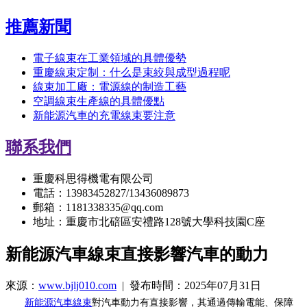
推薦新聞
電子線束在工業領域的具體優勢
重慶線束定制：什么是束絞與成型過程呢
線束加工廠：電源線的制造工藝
空調線束生產線的具體優點
新能源汽車的充電線束要注意
聯系我們
重慶科思得機電有限公司
電話：13983452827/13436089873
郵箱：1181338335@qq.com
地址：重慶市北碚區安禮路128號大學科技園C座
新能源汽車線束直接影響汽車的動力
來源：
www.bjlj010.com
| 發布時間：2025年07月31日
新能源汽車線束
對汽車動力有直接影響，其通過傳輸電能、保障