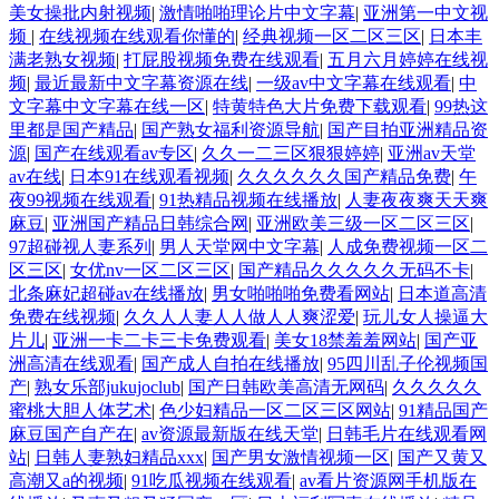
美女操批内射视频
|
激情啪啪理论片中文字幕
|
亚洲第一中文视
频
|
在线视频在线观看你懂的
|
经典视频一区二区三区
|
日本丰
满老熟女视频
|
打屁股视频免费在线观看
|
五月六月婷婷在线视
频
|
最近最新中文字幕资源在线
|
一级av中文字幕在线观看
|
中
文字幕中文字幕在线一区
|
特黄特色大片免费下载观看
|
99热这
里都是国产精品
|
国产熟女福利资源导航
|
国产目拍亚洲精品资
源
|
国产在线观看av专区
|
久久一二三区狠狠婷婷
|
亚洲av天堂
av在线
|
日本91在线观看视频
|
久久久久久久国产精品免费
|
午
夜99视频在线观看
|
91热精品视频在线播放
|
人妻夜夜爽天天爽
麻豆
|
亚洲国产精品日韩综合网
|
亚洲欧美三级一区二区三区
|
97超碰视人妻系列
|
男人天堂网中文字幕
|
人成免费视频一区二
区三区
|
女优nv一区二区三区
|
国产精品久久久久久无码不卡
|
北条麻妃超碰av在线播放
|
男女啪啪啪免费看网站
|
日本道高清
免费在线视频
|
久久人人妻人人做人人爽涩爱
|
玩儿女人操逼大
片儿
|
亚洲一卡二卡三卡免费观看
|
美女18禁羞羞网站
|
国产亚
洲高清在线观看
|
国产成人自拍在线播放
|
95四川乱子伦视频国
产
|
熟女乐部jukujoclub
|
国产日韩欧美高清无网码
|
久久久久久
蜜桃大胆人体艺术
|
色少妇精品一区二区三区网站
|
91精品国产
麻豆国产自产在
|
av资源最新版在线天堂
|
日韩毛片在线观看网
站
|
日韩人妻熟妇精品xxx
|
国产男女激情视频一区
|
国产又黄又
高潮又a的视频
|
91吃瓜视频在线观看
|
av看片资源网手机版在