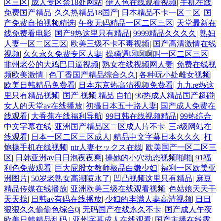
区三区
|
成人专区禁18处网站
|
伊人色在线观看视频
|
手机在线
免费国产精品
|
久久热精品18国产
|
日本精品不卡一区二区
|
国
产免费自拍视频精选
|
午夜无码精品一区二区三区
|
天堂最新在
线免费看电影
|
国产9热这里只有精品
|
9999精品久久久久
|
熟妇
人妻一区二区三区
|
欧美三级不卡不毒视频
|
国产高清激情在线
视频
|
久久永久免费专区人妻
|
操骚逼啊啊啊叫一区二区三区
|
非州老公的大鸡巴日逼视频
|
熟女在线视频网人妻
|
免费在线视
频欧美激情
|
色丁香国产精品综合久久
|
各种玩小处雌女视频
|
欧美日韩精品免费看
|
日本东京热高清视频免费看
|
九九re热这
里只有精品视频
|
国产 视频 精品 自拍
|
96热成人精品国产超碰
|
女人的天堂av在线播放
|
初撮日本五十路人妻
|
国产成人免费在
线观看
|
大香蕉在线福利导航
|
99日韩在线视频精品
|
99热综合
中文字幕在线
|
亚洲国产精品区二区成人片不卡
|
三a级网站在
线观看
|
日本一区二区三区成人
|
精品中文字幕日本久久久
|
打
炮操手机在线视频
|
ntr人妻セックス在线
|
欧美国产一区二区三
区
|
日韩亚洲av日日泡夜夜爽
|
操她的小穴动态视频啪啪
|
91福
利色免费观看
|
巨大屁股女教师极品白嫩少妇
|
福利一区欧美亚
洲图片
|
50岁老熟女高潮喷水了
|
凹凸视频这里只有精品
|
麻豆
精品传媒在线播放
|
亚洲欧美三级在线观看视频
|
色姑娘天天干
天天操
|
日韩av有码在线播放
|
少妇的丰满人妻高清视频
|
日日
狠狠久久偷偷色综合0
|
无码国产在线永久不卡
|
国产成人午夜
欧美日韩精品乱码
|
亚州字幕成人在线观看
|
国产主播在线露