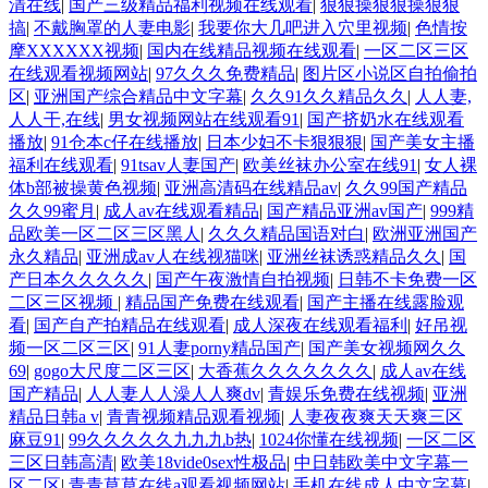
清在线
|
国产三级精品福利视频在线观看
|
狠狠操狠狠操狠狠
搞
|
不戴胸罩的人妻电影
|
我要你大几吧进入穴里视频
|
色情按
摩XXXXXX视频
|
国内在线精品视频在线观看
|
一区二区三区
在线观看视频网站
|
97久久久免费精品
|
图片区小说区自拍偷拍
区
|
亚洲国产综合精品中文字幕
|
久久91久久精品久久
|
人人妻,
人人干,在线
|
男女视频网站在线观看91
|
国产挤奶水在线观看
播放
|
91仓本c仔在线播放
|
日本少妇不卡狠狠狠
|
国产美女主播
福利在线观看
|
91tsav人妻国产
|
欧美丝袜办公室在线91
|
女人裸
体b部被操黄色视频
|
亚洲高清码在线精品av
|
久久99国产精品
久久99蜜月
|
成人av在线观看精品
|
国产精品亚洲av国产
|
999精
品欧美一区二区三区黑人
|
久久久精品国语对白
|
欧洲亚洲国产
永久精品
|
亚洲成av人在线视猫咪
|
亚洲丝袜诱惑精品久久
|
国
产日本久久久久久
|
国产午夜激情自拍视频
|
日韩不卡免费一区
二区三区视频
|
精品国产免费在线观看
|
国产主播在线露脸观
看
|
国产自产拍精品在线观看
|
成人深夜在线观看福利
|
好吊视
频一区二区三区
|
91人妻porny精品国产
|
国产美女视频网久久
69
|
gogo大尺度二区三区
|
大香蕉久久久久久久久
|
成人av在线
国产精品
|
人人妻人人澡人人爽dv
|
青娱乐免费在线视频
|
亚洲
精品日韩a v
|
青青视频精品观看视频
|
人妻夜夜爽天天爽三区
麻豆91
|
99久久久久久九九九b热
|
1024你懂在线视频
|
一区二区
三区日韩高清
|
欧美18vide0sex性极品
|
中日韩欧美中文字幕一
区二区
|
青青草草在线a观看视频网站
|
手机在线成人中文字幕
|